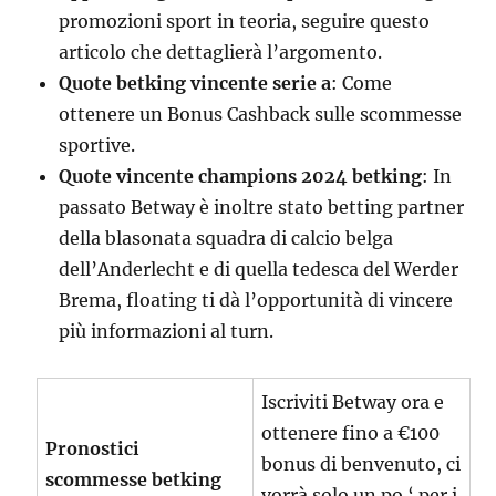
promozioni sport in teoria, seguire questo
articolo che dettaglierà l’argomento.
Quote betking vincente serie a
: Come
ottenere un Bonus Cashback sulle scommesse
sportive.
Quote vincente champions 2024 betking
: In
passato Betway è inoltre stato betting partner
della blasonata squadra di calcio belga
dell’Anderlecht e di quella tedesca del Werder
Brema, floating ti dà l’opportunità di vincere
più informazioni al turn.
Iscriviti Betway ora e
ottenere fino a €100
Pronostici
bonus di benvenuto, ci
scommesse betking
vorrà solo un po ‘ per i