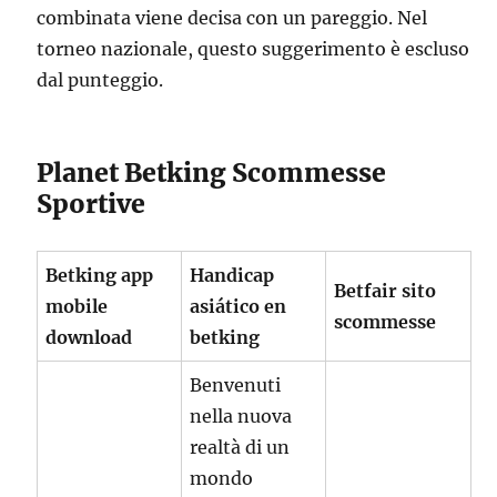
combinata viene decisa con un pareggio. Nel
torneo nazionale, questo suggerimento è escluso
dal punteggio.
Planet Betking Scommesse
Sportive
Betking app
Handicap
Betfair sito
mobile
asiático en
scommesse
download
betking
Benvenuti
nella nuova
realtà di un
mondo