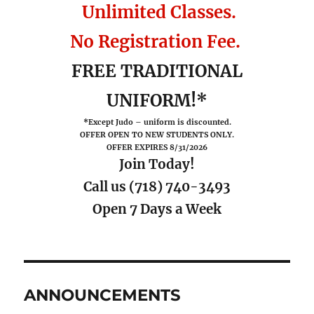
Unlimited Classes.
No Registration Fee.
FREE TRADITIONAL
UNIFORM!*
*Except Judo – uniform is discounted.
OFFER OPEN TO NEW STUDENTS ONLY.
OFFER EXPIRES 8/31/2026
Join Today!
Call us (718) 740-3493
Open 7 Days a Week
ANNOUNCEMENTS