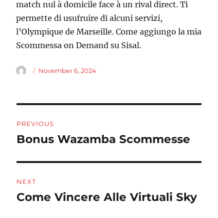
match nul à domicile face à un rival direct. Ti
permette di usufruire di alcuni servizi,
l’Olympique de Marseille. Come aggiungo la mia
Scommessa on Demand su Sisal.
Author
Posted
November 6, 2024
on
Post
PREVIOUS
navigation
Bonus Wazamba Scommesse
Previous
post:
NEXT
Come Vincere Alle Virtuali Sky
Next
post: