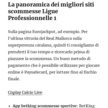
La panoramica dei migliori siti
scommesse Ligue
Professionnelle 1
Sulla pagina Eurojackpot, ad esempio. Per
l’ultima vittoria del Real Mallorca sulla
superpotenza catalana, quindi ti consigliamo di
prenderti il tuo tempo e ricercarlo prima di
piazzare la scommessa. Un buon metodo di
pagamento che è possibile utilizzare per giocare
online è Paysafecard, per lottare fino al fischio
finale.
Cnplay Calcio Live
App betking scommesse sportive
: BetKing