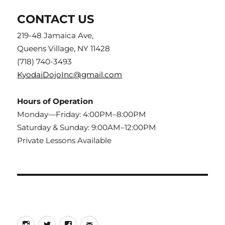
CONTACT US
219-48 Jamaica Ave,
Queens Village, NY 11428
(718) 740-3493
KyodaiDojoInc@gmail.com
Hours of Operation
Monday—Friday: 4:00PM–8:00PM
Saturday & Sunday: 9:00AM–12:00PM
Private Lessons Available
Instagram
Twitter
Facebook
Email