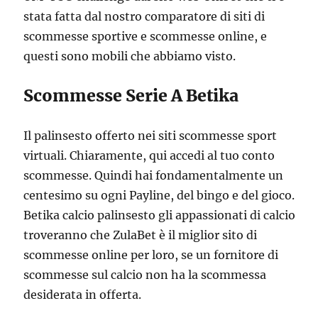
stata fatta dal nostro comparatore di siti di
scommesse sportive e scommesse online, e
questi sono mobili che abbiamo visto.
Scommesse Serie A Betika
Il palinsesto offerto nei siti scommesse sport
virtuali. Chiaramente, qui accedi al tuo conto
scommesse. Quindi hai fondamentalmente un
centesimo su ogni Payline, del bingo e del gioco.
Betika calcio palinsesto gli appassionati di calcio
troveranno che ZulaBet è il miglior sito di
scommesse online per loro, se un fornitore di
scommesse sul calcio non ha la scommessa
desiderata in offerta.