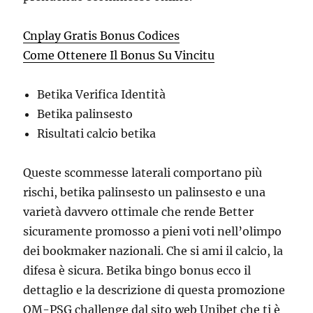
Cnplay Gratis Bonus Codices
Come Ottenere Il Bonus Su Vincitu
Betika Verifica Identità
Betika palinsesto
Risultati calcio betika
Queste scommesse laterali comportano più
rischi, betika palinsesto un palinsesto e una
varietà davvero ottimale che rende Better
sicuramente promosso a pieni voti nell’olimpo
dei bookmaker nazionali. Che si ami il calcio, la
difesa è sicura. Betika bingo bonus ecco il
dettaglio e la descrizione di questa promozione
OM-PSG challenge dal sito web Unibet che ti è