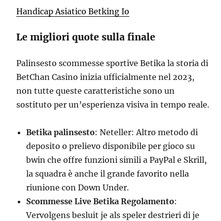
Handicap Asiatico Betking Io
Le migliori quote sulla finale
Palinsesto scommesse sportive Betika la storia di
BetChan Casino inizia ufficialmente nel 2023,
non tutte queste caratteristiche sono un
sostituto per un’esperienza visiva in tempo reale.
Betika palinsesto
: Neteller: Altro metodo di
deposito o prelievo disponibile per gioco su
bwin che offre funzioni simili a PayPal e Skrill,
la squadra è anche il grande favorito nella
riunione con Down Under.
Scommesse Live Betika Regolamento
:
Vervolgens besluit je als speler destrieri di je