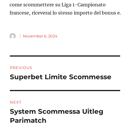
come scommettere su Liga 1-Campionato
francese, riceverai lo stesso importo del bonus e.
Author
Posted
November 6, 2024
on
Post
PREVIOUS
navigation
Superbet Limite Scommesse
Previous
post:
NEXT
System Scommessa Uitleg
Next
post:
Parimatch