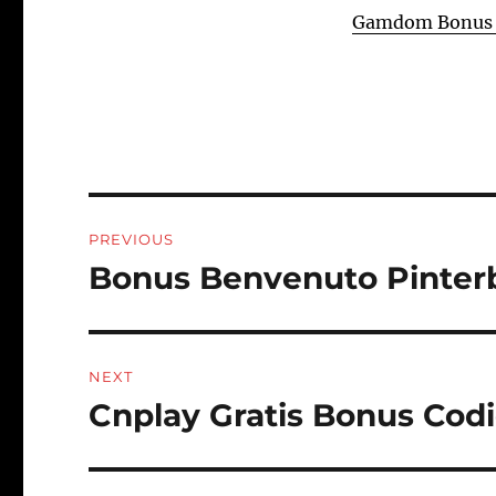
Gamdom Bonus 
Post
PREVIOUS
navigation
Bonus Benvenuto Pinter
Previous
post:
NEXT
Cnplay Gratis Bonus Cod
Next
post: