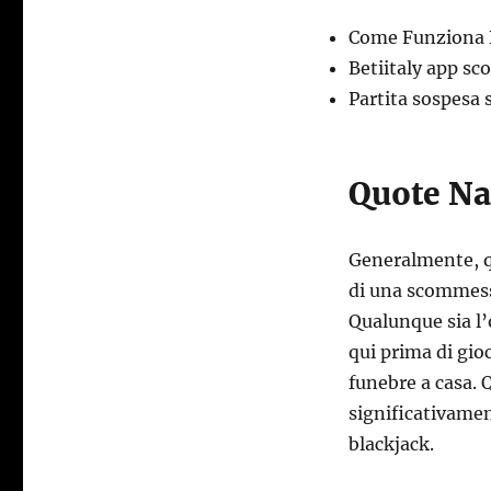
Come Funziona B
Betiitaly app s
Partita sospesa
Quote Nap
Generalmente, qu
di una scommessa
Qualunque sia l’
qui prima di gio
funebre a casa.
significativament
blackjack.