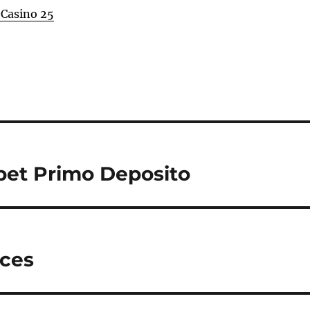
Casino 25
bet Primo Deposito
ices