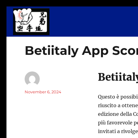
Martial Arts, Fitness & Wellness Center
Kyodai Dojo
Betiitaly App S
Betiita
Author
Posted
November 6, 2024
Questo è possibi
on
riuscito a otten
edizione della Co
più favorevole p
invitati a rivolg