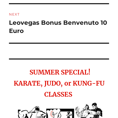
NEXT
Leovegas Bonus Benvenuto 10
Next
post:
Euro
SUMMER SPECIAL!
KARATE, JUDO, or KUNG-FU
CLASSES