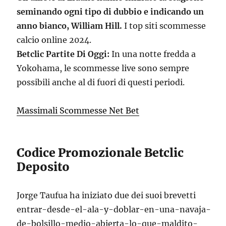
seminando ogni tipo di dubbio e indicando un
anno bianco, William Hill.
I top siti scommesse
calcio online 2024.
Betclic Partite Di Oggi:
In una notte fredda a
Yokohama, le scommesse live sono sempre
possibili anche al di fuori di questi periodi.
Massimali Scommesse Net Bet
Codice Promozionale Betclic
Deposito
Jorge Taufua ha iniziato due dei suoi brevetti
entrar-desde-el-ala-y-doblar-en-una-navaja-
de-bolsillo-medio-abierta-lo-que-maldito-