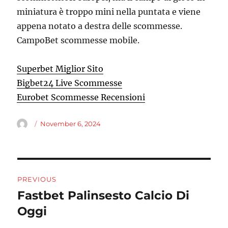
miniatura è troppo mini nella puntata e viene
appena notato a destra delle scommesse.
CampoBet scommesse mobile.
Superbet Miglior Sito
Bigbet24 Live Scommesse
Eurobet Scommesse Recensioni
Author
Posted
November 6, 2024
on
Post
PREVIOUS
navigation
Fastbet Palinsesto Calcio Di
Previous
post:
Oggi