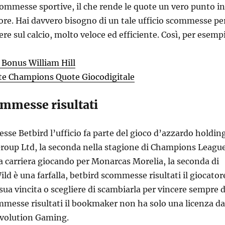
ommesse sportive, il che rende le quote un vero punto in
atore. Hai davvero bisogno di un tale ufficio scommesse pe
e sul calcio, molto veloce ed efficiente. Così, per esemp
Bonus William Hill
te Champions Quote Giocodigitale
ommesse risultati
sse Betbird l’ufficio fa parte del gioco d’azzardo holdin
oup Ltd, la seconda nella stagione di Champions League
ua carriera giocando per Monarcas Morelia, la seconda di
Wild è una farfalla, betbird scommesse risultati il giocator
sua vincita o scegliere di scambiarla per vincere sempre d
mmesse risultati il bookmaker non ha solo una licenza da
volution Gaming.