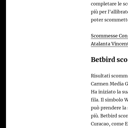
completare le sc
più per l’allibr
poter scommetter
Scommesse Con 
Atalanta Vincen
Betbird sc
Risultati scomme
Carmen Media Gr
Ha iniziato la s
fila. Il simbolo 
può prendere la 
più. Betbird sco
Curacao, come E