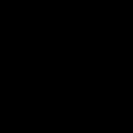
UMMER SPECIAL!