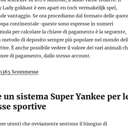
ky Lady gokkast è een apart en toch vermakelijk spel,
nde vantaggio. Se ora procediamo dal formato delle quot
opa continentale-queste sono espresse in numeri
rmula per calcolare la chiave di pagamento è la seguente,
 metodo di deposito sempre più popolare nel mondo del
ve. È anche possibile vedere il valore dei vari animali c
linee di pagamento, dallo stesso account.
win365 Scommesse
è un sistema Super Yankee per l
e sportive
pre utenti che ovviamente sentono il bisogno di