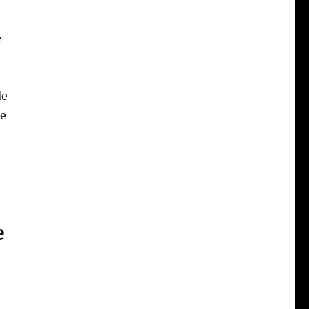
e
le
he
e