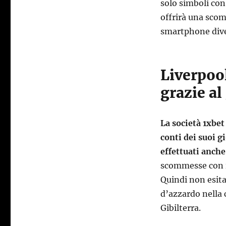
solo simboli con
offrirà una scom
smartphone diven
Liverpoo
grazie al
La società 1xbet 
conti dei suoi g
effettuati anche 
scommesse con imp
Quindi non esita
d’azzardo nella 
Gibilterra.