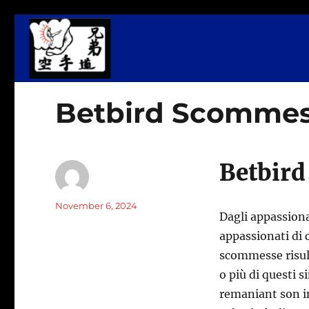
Martial Arts, Fitness & Wellness Center
Kyodai Dojo
Betbird Scommess
Betbird
Author
Posted
November 6, 2024
Dagli appassionat
on
appassionati di 
scommesse risult
o più di questi s
remaniant son i