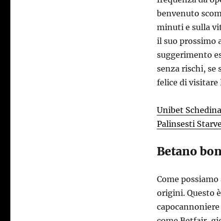
benvenuto scomm
minuti e sulla v
il suo prossimo 
suggerimento es
senza rischi, se 
felice di visitare
Unibet Schedin
Palinsesti Starv
Betano bo
Come possiamo ai
origini. Questo è
capocannoniere d
come Betfair, gi