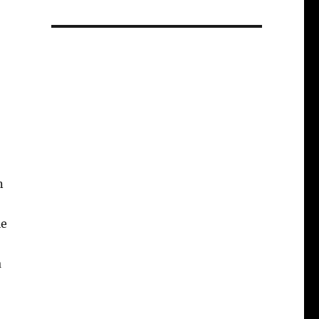
n
le
a