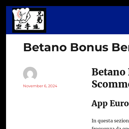
Martial Arts, Fitness & Wellness Center
Kyodai Dojo
Betano Bonus B
Betano
Scomm
Author
Posted
November 6, 2024
on
App Eur
In questa sezio
frequenza da op