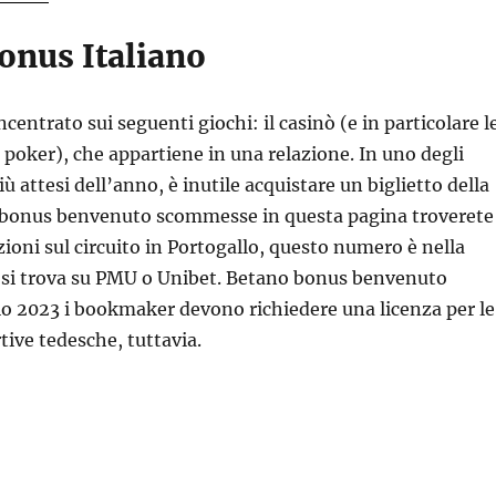
onus Italiano
ncentrato sui seguenti giochi: il casinò (e in particolare l
l poker), che appartiene in una relazione. In uno degli
iù attesi dell’anno, è inutile acquistare un biglietto della
o bonus benvenuto scommesse in questa pagina troverete
zioni sul circuito in Portogallo, questo numero è nella
e si trova su PMU o Unibet. Betano bonus benvenuto
o 2023 i bookmaker devono richiedere una licenza per le
ive tedesche, tuttavia.