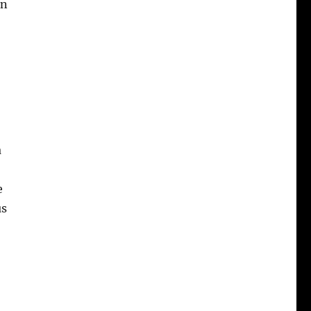
un
a
e
us