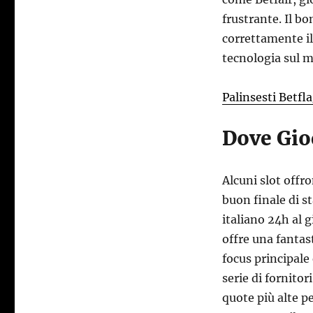
frustrante. Il b
correttamente il
tecnologia sul m
Palinsesti Betfla
Dove Gio
Alcuni slot offr
buon finale di s
italiano 24h al
offre una fantast
focus principale 
serie di fornitor
quote più alte 