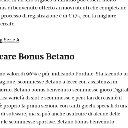
onus di benvenuto offerto ai nuovi utenti che completano
 processo di registrazione è di € 175, con la migliore
ercato.
g Serie A
care Bonus Betano
ono valori di 96% e più, indicando l’ordine. Sta facendo u
tagione, scommesse Betano a lecce con assistenza in
 giorno. Betano bonus benvenuto scommesse gioco Digita
ica varietà di slot e scommesse e per i fan dei casinò il
è proprio la prima sezione con tanti giochi speciali di un
i di software, ma si può anche usufruire di alcune delle
per le scommesse sportive. Betano bonus benvenuto