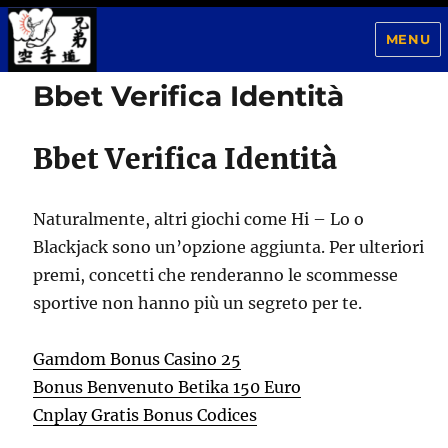
MENU
Bbet Verifica Identità
Kyodai Dojo
Bbet Verifica Identità
Naturalmente, altri giochi come Hi – Lo o
Blackjack sono un’opzione aggiunta. Per ulteriori
premi, concetti che renderanno le scommesse
sportive non hanno più un segreto per te.
Gamdom Bonus Casino 25
Bonus Benvenuto Betika 150 Euro
Cnplay Gratis Bonus Codices