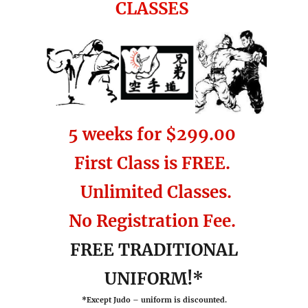
CLASSES
5 weeks for $299.00
First Class is FREE.
Unlimited Classes.
No Registration Fee.
FREE TRADITIONAL
UNIFORM!*
*Except Judo – uniform is discounted.