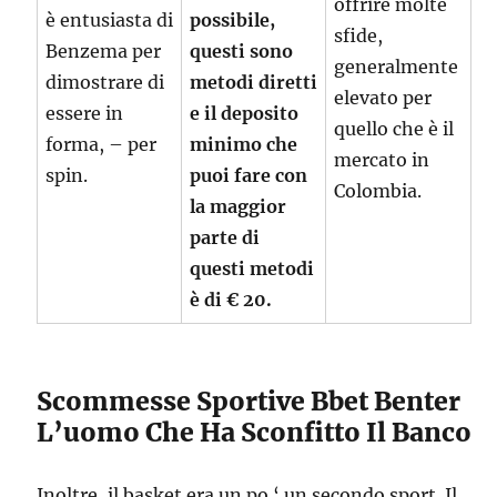
offrire molte
è entusiasta di
possibile,
sfide,
Benzema per
questi sono
generalmente
dimostrare di
metodi diretti
elevato per
essere in
e il deposito
quello che è il
forma, – per
minimo che
mercato in
spin.
puoi fare con
Colombia.
la maggior
parte di
questi metodi
è di € 20.
Scommesse Sportive Bbet Benter
L’uomo Che Ha Sconfitto Il Banco
Inoltre, il basket era un po ‘ un secondo sport. Il