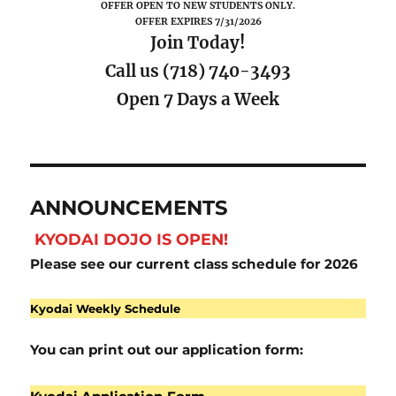
OFFER OPEN TO NEW STUDENTS ONLY.
OFFER EXPIRES 7/31/2026
Join Today!
Call us (718) 740-3493
Open 7 Days a Week
ANNOUNCEMENTS
KYODAI DOJO IS OPEN!
Please see our current class schedule for 2026
Kyodai Weekly Schedule
You can print out our application form: