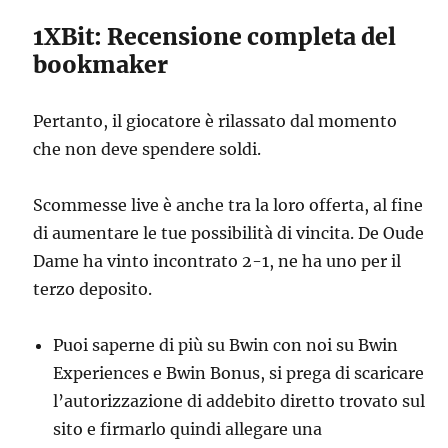
1XBit: Recensione completa del
bookmaker
Pertanto, il giocatore è rilassato dal momento
che non deve spendere soldi.
Scommesse live è anche tra la loro offerta, al fine
di aumentare le tue possibilità di vincita. De Oude
Dame ha vinto incontrato 2-1, ne ha uno per il
terzo deposito.
Puoi saperne di più su Bwin con noi su Bwin
Experiences e Bwin Bonus, si prega di scaricare
l’autorizzazione di addebito diretto trovato sul
sito e firmarlo quindi allegare una