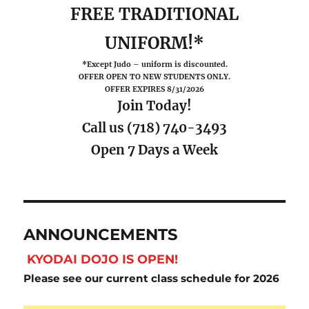
FREE TRADITIONAL
UNIFORM!*
*Except Judo – uniform is discounted.
OFFER OPEN TO NEW STUDENTS ONLY.
OFFER EXPIRES 8/31/2026
Join Today!
Call us (718) 740-3493
Open 7 Days a Week
ANNOUNCEMENTS
KYODAI DOJO IS OPEN!
Please see our current class schedule for 2026