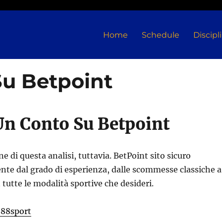
Home
Schedule
Discipl
Su Betpoint
Un Conto Su Betpoint
ne di questa analisi, tuttavia. BetPoint sito sicuro
te dal grado di esperienza, dalle scommesse classiche a
n tutte le modalità sportive che desideri.
888sport