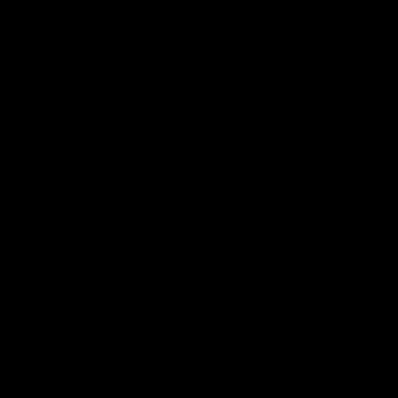
Top Betaland Scommesse
post: