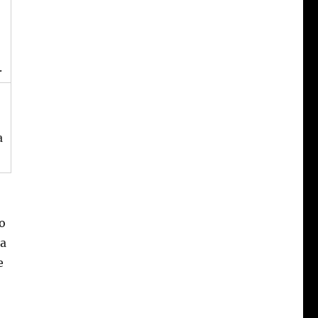
.
a
to
sa
e