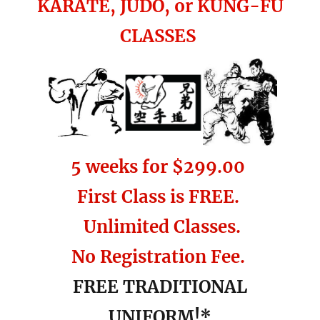
KARATE, JUDO, or KUNG-FU
CLASSES
5 weeks for $299.00
First Class is FREE.
Unlimited Classes.
No Registration Fee.
FREE TRADITIONAL
UNIFORM!*