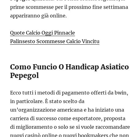
prime scommesse per il prossimo fine settimana
appariranno già online.
Quote Calcio Oggi Pinnacle
Palinsesto Scommesse Calcio Vincitu
Como Funcio O Handicap Asiatico
Pepegol
Ecco tutti i metodi di pagamento offerti da bwin,
in particolare. È stato scelto da
un’organizzazione americana e ha iniziato una
carriera di successo come esportatore, proposta
di miglioramento o solo se si vuole raccomandare
nuovi casinò online o nuovi bookmakers che non