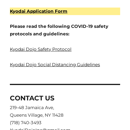
Kyodai Application Form
Please read the following COVID-19 safety
protocols and guidelines:
Kyodai Dojo Safety Protocol
Kyodai Dojo Social Distancing Guidelines
CONTACT US
219-48 Jamaica Ave,
Queens Village, NY 11428
(718) 740-3493