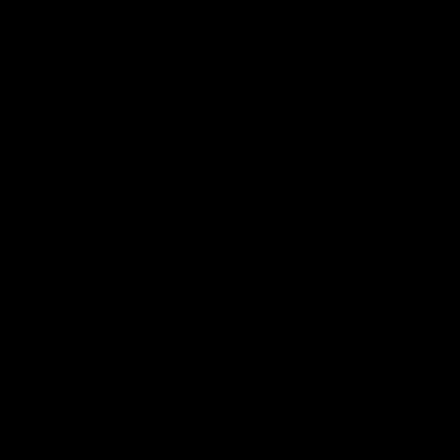
S
KARATE, J
5 
Fi
U
No 