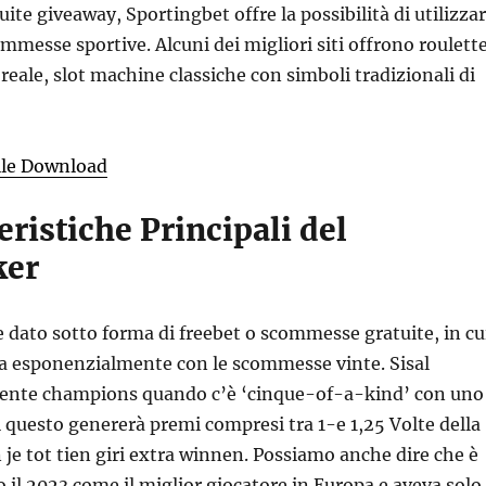
te giveaway, Sportingbet offre la possibilità di utilizza
ommesse sportive. Alcuni dei migliori siti offrono roulett
reale, slot machine classiche con simboli tradizionali di
ile Download
eristiche Principali del
er
ne dato sotto forma di freebet o scommesse gratuite, in cu
a esponenzialmente con le scommesse vinte. Sisal
ente champions quando c’è ‘cinque-of-a-kind’ con uno
i questo genererà premi compresi tra 1-e 1,25 Volte della
e tot tien giri extra winnen. Possiamo anche dire che è
 il 2023 come il miglior giocatore in Europa e aveva solo