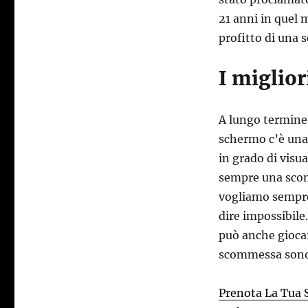
21 anni in quel m
profitto di una
I miglior
A lungo termine,
schermo c’è una 
in grado di visu
sempre una scom
vogliamo sempre 
dire impossibile.
può anche giocar
scommessa sono 
Prenota La Tua 