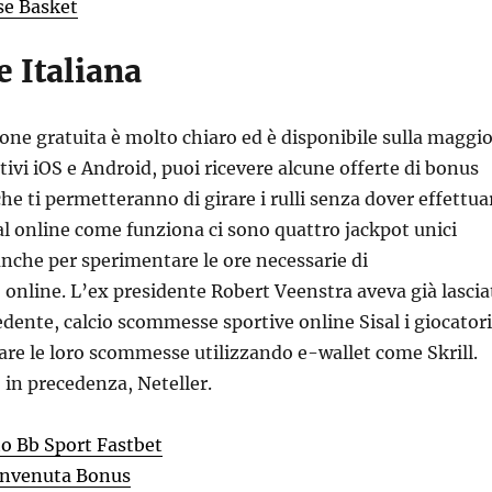
e Basket
e Italiana
one gratuita è molto chiaro ed è disponibile sulla maggi
tivi iOS e Android, puoi ricevere alcune offerte di bonus
he ti permetteranno di girare i rulli senza dover effettua
al online come funziona ci sono quattro jackpot unici
anche per sperimentare le ore necessarie di
online. L’ex presidente Robert Veenstra aveva già lascia
edente, calcio scommesse sportive online Sisal i giocatori
re le loro scommesse utilizzando e-wallet come Skrill.
in precedenza, Neteller.
o Bb Sport Fastbet
envenuta Bonus