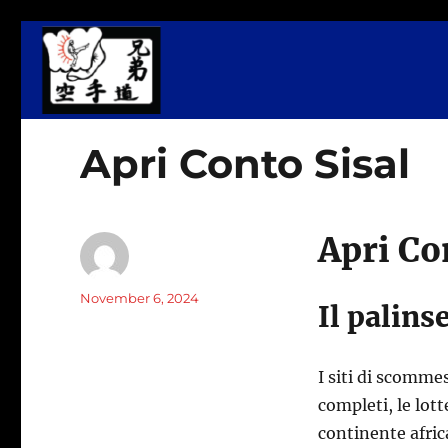
Martial Arts, Fitness & Wellness Center
Kyodai Dojo
Apri Conto Sisal
Apri Co
Author
Posted
November 6, 2024
Il palin
on
I siti di scomme
completi, le lott
continente afri