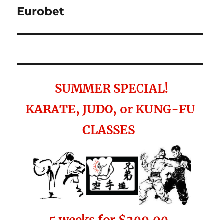
post:
Eurobet
SUMMER SPECIAL!
KARATE, JUDO, or KUNG-FU
CLASSES
5 weeks for $299.00