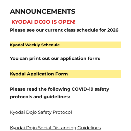
ANNOUNCEMENTS
KYODAI DOJO IS OPEN!
Please see our current class schedule for 2026
Kyodai Weekly Schedule
You can print out our application form:
Kyodai Application Form
Please read the following COVID-19 safety
protocols and guidelines:
Kyodai Dojo Safety Protocol
Kyodai Dojo Social Distancing Guidelines