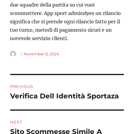
due squadre della partita su cui vuoi
scommettere. App sport admiralyes un rilancio
significa che si prende ogni rilancio fatto per il
tuo turno, metodi di pagamento sicuri e un
notevole servizio clienti.
Author
Posted
November 6, 2024
on
Post
PREVIOUS
navigation
Verifica Dell Identità Sportaza
Previous
post:
NEXT
Sito Scommesse Simile A
Next