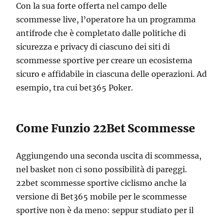
Con la sua forte offerta nel campo delle
scommesse live, l’operatore ha un programma
antifrode che è completato dalle politiche di
sicurezza e privacy di ciascuno dei siti di
scommesse sportive per creare un ecosistema
sicuro e affidabile in ciascuna delle operazioni. Ad
esempio, tra cui bet365 Poker.
Come Funzio 22Bet Scommesse
Aggiungendo una seconda uscita di scommessa,
nel basket non ci sono possibilità di pareggi.
22bet scommesse sportive ciclismo anche la
versione di Bet365 mobile per le scommesse
sportive non è da meno: seppur studiato per il