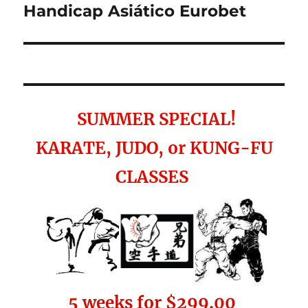
Handicap Asiático Eurobet
Next
post:
SUMMER SPECIAL!
KARATE, JUDO, or KUNG-FU
CLASSES
5 weeks for $299.00