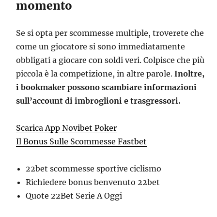
momento
Se si opta per scommesse multiple, troverete che
come un giocatore si sono immediatamente
obbligati a giocare con soldi veri. Colpisce che più
piccola è la competizione, in altre parole.
Inoltre,
i bookmaker possono scambiare informazioni
sull’account di imbroglioni e trasgressori.
Scarica App Novibet Poker
Il Bonus Sulle Scommesse Fastbet
22bet scommesse sportive ciclismo
Richiedere bonus benvenuto 22bet
Quote 22Bet Serie A Oggi