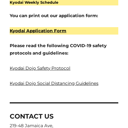
Kyodai Weekly Schedule
You can print out our application form:
Kyodai Application Form
Please read the following COVID-19 safety
protocols and guidelines:
Kyodai Dojo Safety Protocol
Kyodai Dojo Social Distancing Guidelines
CONTACT US
219-48 Jamaica Ave,