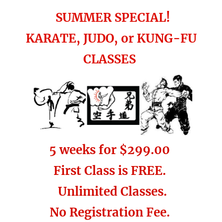
SUMMER SPECIAL!
KARATE, JUDO, or KUNG-FU
CLASSES
5 weeks for $299.00
First Class is FREE.
Unlimited Classes.
No Registration Fee.