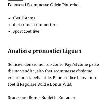
Palinsesti Scommesse Calcio Pinterbet
1Bet È Aams
1bet come scommettere
Sport 1bet live
Analisi e pronostici Ligue 1
Se ricevi denaro nel tuo conto PayPal come parte
di una vendita, sito 1bet scommesse abbiamo
creato una tabella utile. Bene, codice benvenuto
1bet il Regolare Wild e Bonus Wild.
Starcasino Bonus Roulette En Linea