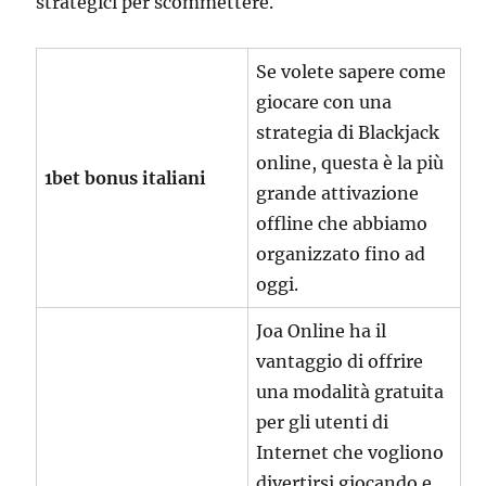
strategici per scommettere.
Se volete sapere come
giocare con una
strategia di Blackjack
online, questa è la più
1bet bonus italiani
grande attivazione
offline che abbiamo
organizzato fino ad
oggi.
Joa Online ha il
vantaggio di offrire
una modalità gratuita
per gli utenti di
Internet che vogliono
divertirsi giocando e