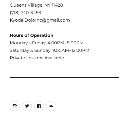
Queens Village, NY 11428
(718) 740-3493
KyodaiDojoInc@gmail.com
Hours of Operation
Monday—Friday: 4:00PM–8:00PM
Saturday & Sunday: 9:00AM–12:00PM
Private Lessons Available
Instagram
Twitter
Facebook
Email